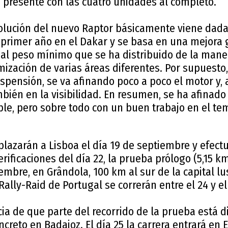
 presente con las cuatro unidades al completo.
volución del nuevo Raptor básicamente viene dada 
 primer año en el Dakar y se basa en una mejora 
 al peso mínimo que se ha distribuido de la maner
ización de varias áreas diferentes. Por supuesto
spensión, se va afinando poco a poco el motor y, 
bién en la visibilidad. En resumen, se ha afinado 
le, pero sobre todo con un buen trabajo en el te
plazarán a Lisboa el día 19 de septiembre y efect
verificaciones del día 22, la prueba prólogo (5,15 k
embre, en Grândola, 100 km al sur de la capital lu
Rally-Raid de Portugal se correrán entre el 24 y e
cia de que parte del recorrido de la prueba está 
creto en Badajoz. El día 25 la carrera entrará en