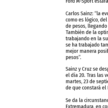
Ford M-Sport estará
Carlos Sainz: “la e
como es lógico, del
de pesos, llegando
También de la optim
trabajando en la su
se ha trabajado tam
mejor manera posib
pesos”.
Sainz y Cruz se des
el día 20. Tras las 
martes, 23 de septi
de que constará el 
Se da la circunstan
Extremadura, en con