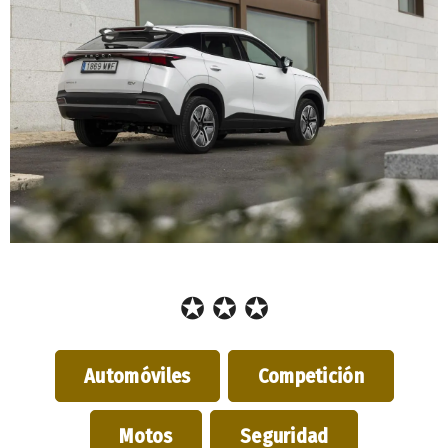
✪ ✪ ✪
Automóviles
Competición
Motos
Seguridad