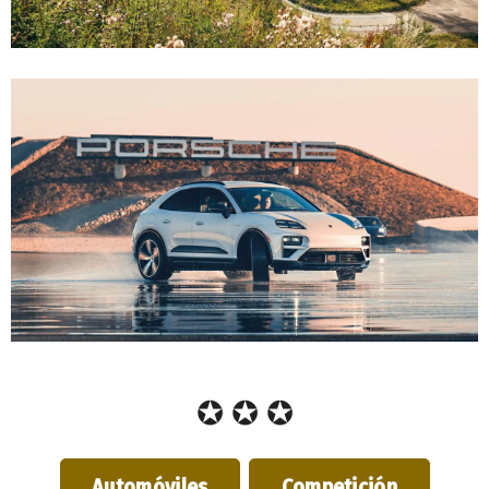
✪ ✪ ✪
Automóviles
Competición