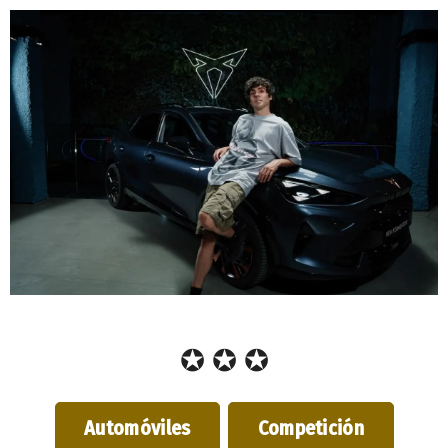
✪ ✪ ✪
Automóviles
Competición