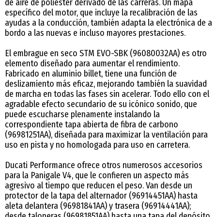
de aire de poliéster derivado de las carreras. Un mapa
específico del motor, que incluye la recalibración de las
ayudas a la conducción, también adapta la electrónica de a
bordo a las nuevas e incluso mayores prestaciones.
El embrague en seco STM EVO-SBK (96080032AA) es otro
elemento diseñado para aumentar el rendimiento.
Fabricado en aluminio billet, tiene una función de
deslizamiento más eficaz, mejorando también la suavidad
de marcha en todas las fases sin acelerar. Todo ello con el
agradable efecto secundario de su icónico sonido, que
puede escucharse plenamente instalando la
correspondiente tapa abierta de fibra de carbono
(96981251AA), diseñada para maximizar la ventilación para
uso en pista y no homologada para uso en carretera.
Ducati Performance ofrece otros numerosos accesorios
para la Panigale V4, que le confieren un aspecto más
agresivo al tiempo que reducen el peso. Van desde un
protector de la tapa del alternador (96914451AA) hasta
aleta delantera (96981841AA) y trasera (96914441AA);
desde taloneras (96981851AA) hasta una tapa del depósito