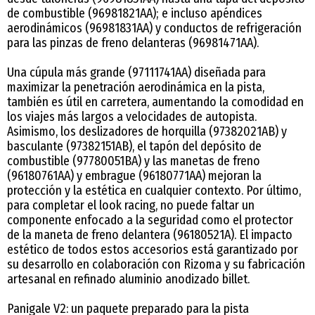
de combustible (96981821AA); e incluso apéndices
aerodinámicos (96981831AA) y conductos de refrigeración
para las pinzas de freno delanteras (96981471AA).
Una cúpula más grande (97111741AA) diseñada para
maximizar la penetración aerodinámica en la pista,
también es útil en carretera, aumentando la comodidad en
los viajes más largos a velocidades de autopista.
Asimismo, los deslizadores de horquilla (97382021AB) y
basculante (97382151AB), el tapón del depósito de
combustible (97780051BA) y las manetas de freno
(96180761AA) y embrague (96180771AA) mejoran la
protección y la estética en cualquier contexto. Por último,
para completar el look racing, no puede faltar un
componente enfocado a la seguridad como el protector
de la maneta de freno delantera (96180521A). El impacto
estético de todos estos accesorios está garantizado por
su desarrollo en colaboración con Rizoma y su fabricación
artesanal en refinado aluminio anodizado billet.
Panigale V2: un paquete preparado para la pista