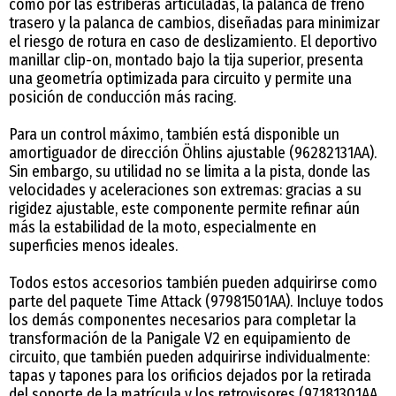
como por las estriberas articuladas, la palanca de freno
trasero y la palanca de cambios, diseñadas para minimizar
el riesgo de rotura en caso de deslizamiento. El deportivo
manillar clip-on, montado bajo la tija superior, presenta
una geometría optimizada para circuito y permite una
posición de conducción más racing.
Para un control máximo, también está disponible un
amortiguador de dirección Öhlins ajustable (96282131AA).
Sin embargo, su utilidad no se limita a la pista, donde las
velocidades y aceleraciones son extremas: gracias a su
rigidez ajustable, este componente permite refinar aún
más la estabilidad de la moto, especialmente en
superficies menos ideales.
Todos estos accesorios también pueden adquirirse como
parte del paquete Time Attack (97981501AA). Incluye todos
los demás componentes necesarios para completar la
transformación de la Panigale V2 en equipamiento de
circuito, que también pueden adquirirse individualmente:
tapas y tapones para los orificios dejados por la retirada
del soporte de la matrícula y los retrovisores (97181301AA