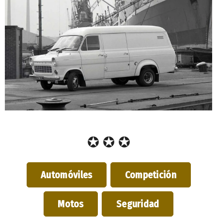
✪ ✪ ✪
Automóviles
Competición
Motos
Seguridad