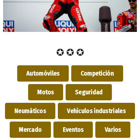
✪ ✪ ✪
Automóviles
Competición
Motos
Seguridad
Neumáticos
Vehículos industriales
Mercado
Eventos
Varios