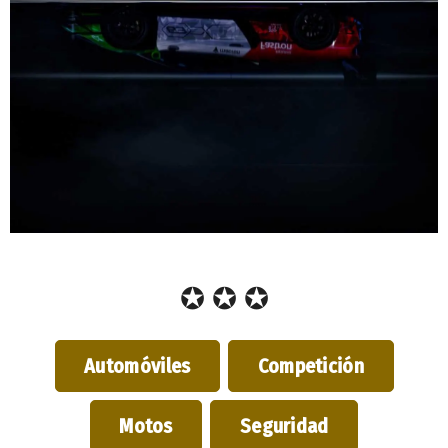
✪ ✪ ✪
Automóviles
Competición
Motos
Seguridad