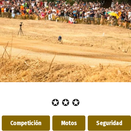
✪ ✪ ✪
Competición
Motos
Seguridad