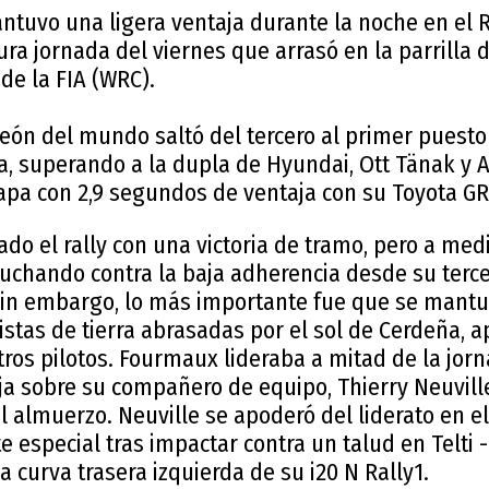
tuvo una ligera ventaja durante la noche en el Ra
ura jornada del viernes que arrasó en la parrilla
de la FIA (WRC).
eón del mundo saltó del tercero al primer puesto 
ía, superando a la dupla de Hyundai, Ott Tänak y 
apa con 2,9 segundos de ventaja con su Toyota GR 
o el rally con una victoria de tramo, pero a med
 luchando contra la baja adherencia desde su terce
 Sin embargo, lo más importante fue que se mantu
stas de tierra abrasadas por el sol de Cerdeña, 
otros pilotos. Fourmaux lideraba a mitad de la jor
a sobre su compañero de equipo, Thierry Neuville,
almuerzo. Neuville se apoderó del liderato en el
te especial tras impactar contra un talud en Telti 
a curva trasera izquierda de su i20 N Rally1.