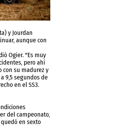
a) y Jourdan
tinuar, aunque con
dió Ogier. "Es muy
identes, pero ahí
do con su madurez y
, a 9,5 segundos de
echo en el SS3.
ondiciones
íder del campeonato,
e quedó en sexto