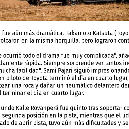
fue aún más dramática. Takamoto Katsuta (Toyot
olcaron en la misma horquilla, pero lograron con
e ocurrió todo el drama fue muy complicada", aña
damente rápida. Siempre sorprende ver tantos inc
mucha facilidad". Sami Pajari siguió impresionan
ven piloto de Toyota terminó el día en cuarto lugar
rozar una roca y dañar un neumático delantero der
l terminar el día en cuarto lugar.
undo Kalle Rovanperä fue quinto tras soportar c
 segunda posición en la pista, mientras que el l
ado de abrir pista, tuvo aún más dificultades y s