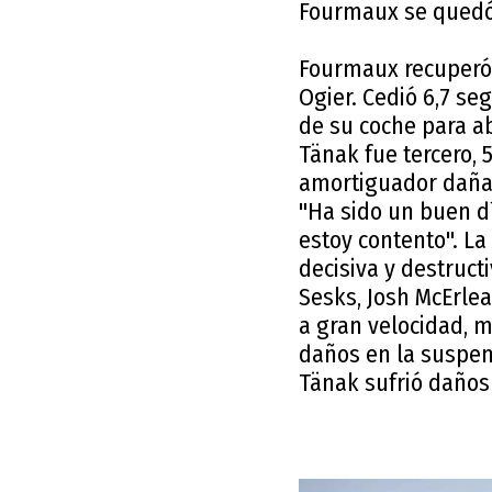
Fourmaux se quedó a
Fourmaux recuperó 
Ogier. Cedió 6,7 s
de su coche para ab
Tänak fue tercero, 
amortiguador daña
"Ha sido un buen dí
estoy contento". La
decisiva y destructi
Sesks, Josh McErlea
a gran velocidad, 
daños en la suspen
Tänak sufrió daños