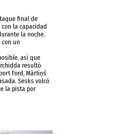
taque final de
 con la capacidad
durante la noche.
l con un
posible, así que
erchidda resultó
port Ford, Mārtiņš
pasada. Sesks volcó
 la pista por