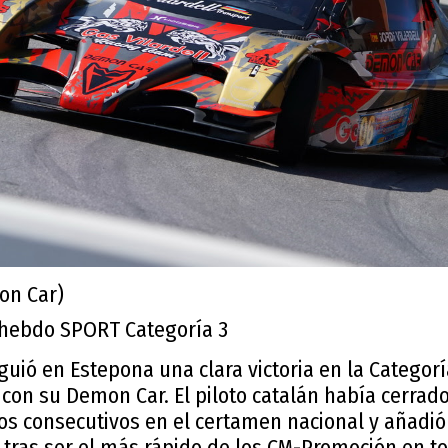
mon Car)
hebdo SPORT Categoría 3
siguió en Estepona una clara victoria en la Categor
n su Demon Car. El piloto catalán había cerrado
fos consecutivos en el certamen nacional y añadi
ras ser el más rápido de los CM-Promoción en t