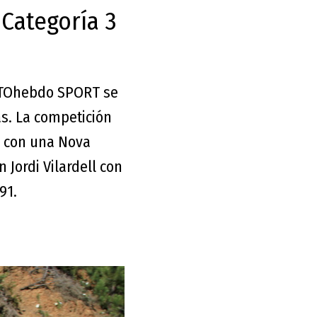
a Categoría 3
UTOhebdo SPORT se
as. La competición
i con una Nova
 Jordi Vilardell con
91.