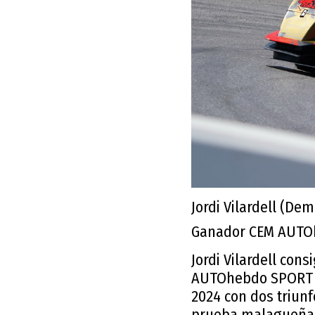
Jordi Vilardell (De
Ganador CEM AUTO
Jordi Vilardell con
AUTOhebdo SPORT co
2024 con dos triun
prueba malagueña t