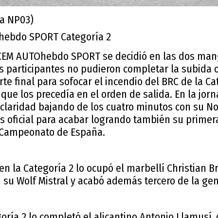
va NP03)
hebdo SPORT Categoría 2
 CEM AUTOhebdo SPORT se decidió en las dos mang
 participantes no pudieron completar la subida of
te final para sofocar el incendio del BRC de la Ca
que los precedía en el orden de salida. En la jorna
claridad bajando de los cuatro minutos con su No
s oficial para acabar logrando también su primera
 Campeonato de España.
n la Categoría 2 lo ocupó el marbellí Christian B
n su Wolf Mistral y acabó además tercero de la gen
goría 2 lo completó el alicantino Antonio Llamusí,