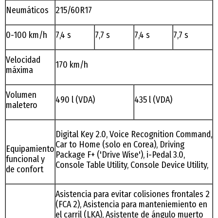
Neumáticos
215/60R17
0-100 km/h
7,4 s
7,7 s
7,4 s
7,7 s
Velocidad
170 km/h
máxima
Volumen
490 l (VDA)
435 l (VDA)
maletero
Digital Key 2.0, Voice Recognition Command,
Car to Home (solo en Corea), Driving
Equipamiento
Package F+ ('Drive Wise'), i-Pedal 3.0,
funcional y
Console Table Utility, Console Device Utility,
de confort
Asistencia para evitar colisiones frontales 2
(FCA 2), Asistencia para manteniemiento en
el carril (LKA), Asistente de ángulo muerto