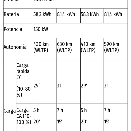
Batería
58,3 kWh
81,4 kWh
58,3 kWh
81,4 kWh
Potencia
150 kW
430 km
630 km
410 km
590 km
Autonomía
(WLTP)
(WLTP)
(WLTP)
(WLTP)
Carga
rápida
CC
29’
31‘
29'
31'
(10-80
%)
Carga
5 h
7 h
5 h
7 h
Carga
CA (10-
20'
15'
20'
15'
100 %)