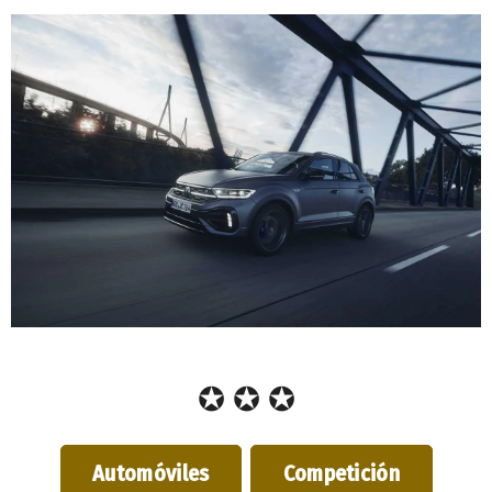
✪ ✪ ✪
Automóviles
Competición