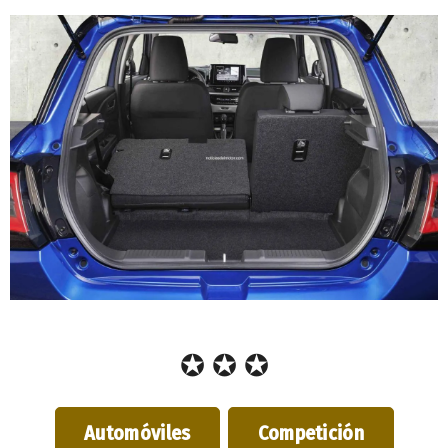
✪ ✪ ✪
Automóviles
Competición