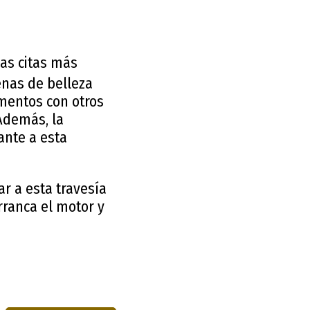
las citas más
enas de belleza
omentos con otros
Además, la
ante a esta
r a esta travesía
rranca el motor y