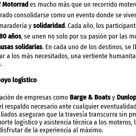
 Motorrad
es mucho más que un recorrido motero.
ogrado consolidarse como un evento donde se viv
maradería y
solidaridad
. Cada año, los participan
 80 años
, se unen no solo por su pasión por las mo
usas solidarias
. En cada uno de los destinos, se 
ar a los más necesitados, una vertiente humanitar
.
oyo logístico
oración de empresas como
Barge & Boats
y
Dunlo
el respaldo necesario ante cualquier eventualida
 aliados aseguran que la travesía transcurra sin p
rte logístico y asistencia técnica a los moteros, 
isfrutar de la experiencia al máximo.