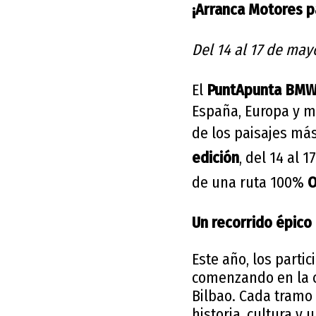
¡Arranca Motores p
Del 14 al 17 de may
El
PuntApunta BMW
España, Europa y má
de los paisajes má
edición
, del 14 al 
de una ruta 100%
O
Un recorrido épico 
Este año, los parti
comenzando en la c
Bilbao. Cada tramo
historia, cultura y 