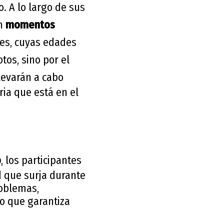
 A lo largo de sus
en
momentos
tes, cuyas edades
tos, sino por el
llevarán a cabo
ia que está en el
p
, los participantes
d que surja durante
roblemas,
lo que garantiza