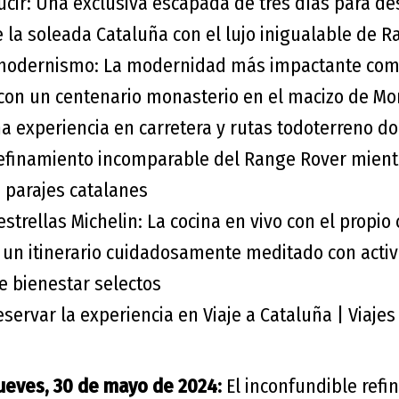
ucir: Una exclusiva escapada de tres días para de
e la soleada Cataluña con el lujo inigualable de 
modernismo: La modernidad más impactante com
on un centenario monasterio en el macizo de Mo
a experiencia en carretera y rutas todoterreno d
refinamiento incomparable del Range Rover mient
 parajes catalanes
strellas Michelin: La cocina en vivo con el propio
 un itinerario cuidadosamente meditado con activ
e bienestar selectos
eservar la experiencia en Viaje a Cataluña | Viaje
jueves, 30 de mayo de 2024:
El inconfundible refi