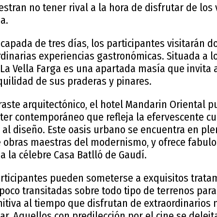
ran no tener rival a la hora de disfrutar de los 
a.
capada de tres días, los participantes visitarán d
dinarias experiencias gastronómicas. Situada a lo
 La Vella Farga es una apartada masía que invita a
quilidad de sus praderas y pinares.
raste arquitectónico, el hotel Mandarin Oriental 
ter contemporáneo que refleja la efervescente cu
al diseño. Este oasis urbano se encuentra en ple
e obras maestras del modernismo, y ofrece fabulo
 a la célebre Casa Batlló de Gaudí.
articipantes pueden someterse a exquisitos trata
 poco transitadas sobre todo tipo de terrenos para 
nitiva al tiempo que disfrutan de extraordinario
ar. Aquellos con predilección por el cine se deleit