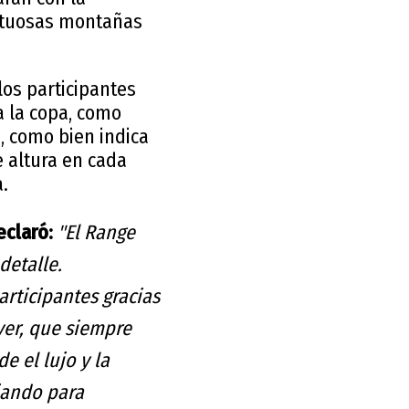
estuosas montañas
los participantes
a la copa, como
, como bien indica
 altura en cada
.
eclaró:
"El Range
detalle.
rticipantes gracias
ver, que siempre
e el lujo y la
jando para