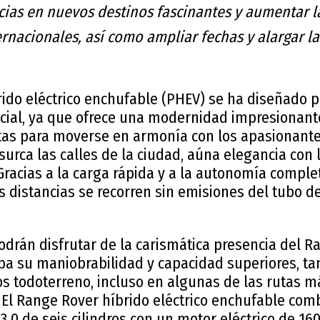
cias en nuevos destinos fascinantes y aumentar l
ernacionales, así como ampliar fechas y alargar l
rido eléctrico enchufable (PHEV) se ha diseñado 
ecial, ya que ofrece una modernidad impresionant
itas para moverse en armonía con los apasionante
surca las calles de la ciudad, aúna elegancia con 
 Gracias a la carga rápida y a la autonomía compl
s distancias se recorren sin emisiones del tubo 
odrán disfrutar de la carismática presencia del R
a su maniobrabilidad y capacidad superiores, tan
s todoterreno, incluso en algunas de las rutas 
. El Range Rover híbrido eléctrico enchufable co
.0 de seis cilindros con un motor eléctrico de 16