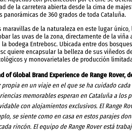
tad de la carretera abierta desde la cima de maj
tas panorámicas de 360 grados de toda Cataluña.
 maravillas de la naturaleza en este lugar único, 
ar las uvas de la zona, directamente de la viña 
 a la bodega Entrebosc. Ubicada entre dos bosques
sc quiere encapsular la belleza de sus viñedos de
cológicos y monovarietales de producción limitada
ead of Global Brand Experience de Range Rover, d
z propia en un viaje en el que se ha cuidado cada 
iencias memorables esperan en Cataluña a los pa
lvidable con alojamientos exclusivos. El Range Ro
plo, se siente como en casa en estos parajes dond
ada rincón. El equipo de Range Rover está traba