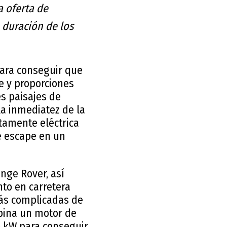
a oferta de
a duración de los
para conseguir que
e y proporciones
s paisajes de
la inmediatez de la
etamente eléctrica
de escape en un
ange Rover, así
to en carretera
más complicadas de
mbina un motor de
0 kW para conseguir