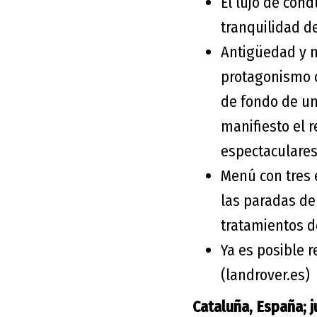
El lujo de cond
tranquilidad d
Antigüedad y 
protagonismo c
de fondo de un
manifiesto el 
espectaculares
Menú con tres e
las paradas de
tratamientos d
Ya es posible r
(landrover.es)
Cataluña, España; 