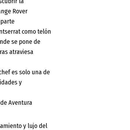
scubrir la
Range Rover
parte
ntserrat como telón
onde se pone de
ras atraviesa
 chef es solo una de
idades y
s de Aventura
namiento y lujo del