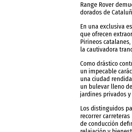
Range Rover demuest
dorados de Cataluñ
En una exclusiva es
que ofrecen extraor
Pirineos catalanes,
la cautivadora tran
Como drástico cont
un impecable carác
una ciudad rendida 
un bulevar lleno d
jardines privados y
Los distinguidos p
recorrer carreteras
de conducción defi
relajación y bienest