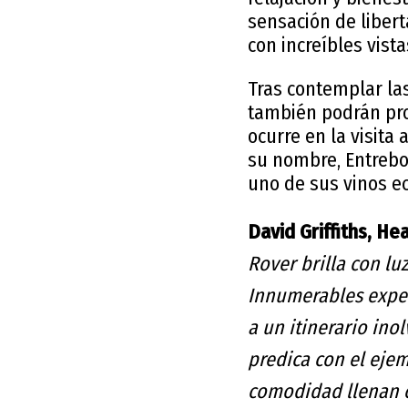
sensación de liber
con increíbles vis
Tras contemplar las
también podrán prob
ocurre en la visita
su nombre, Entrebo
uno de sus vinos e
David Griffiths, H
Rover brilla con lu
Innumerables exper
a un itinerario ino
predica con el ejem
comodidad llenan c