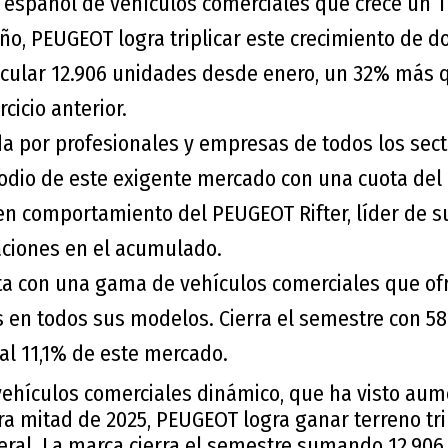
español de vehículos comerciales que crece un 1
o, PEUGEOT logra triplicar este crecimiento de do
cular 12.906 unidades desde enero, un 32% más 
cicio anterior.
a por profesionales y empresas de todos los sec
podio de este exigente mercado con una cuota del
en comportamiento del PEUGEOT Rifter, líder de s
aciones en el acumulado.
a con una gama de vehículos comerciales que ofr
s en todos sus modelos. Cierra el semestre con 58
al 11,1% de este mercado.
ehículos comerciales dinámico, que ha visto aum
a mitad de 2025, PEUGEOT logra ganar terreno tri
eral. La marca cierra el semestre sumando 12.906