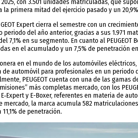
2025, con 3.501 unidades matriculadas, que sup
a la primera mitad del ejercicio pasado y un 20,9
UGEOT Expert cierra el semestre con un crecimiento
 periodo del año anterior, gracias a sus 1.971 mat
del 7,1% en su segmento. En cuanto al PEUGEOT Bo
das en el acumulado y un 7,5% de penetración en
onera en el mundo de los automóviles eléctricos, 
n de automóvil para profesionales en un periodo 
lmente, PEUGEOT cuenta con una de las gamas de
emisiones” más completas mercado, con los PEUGEO
r, E‑Expert y E-Boxer, referentes en materia de au
ste mercado, la marca acumula 582 matriculaciones
 11,1% de penetración.