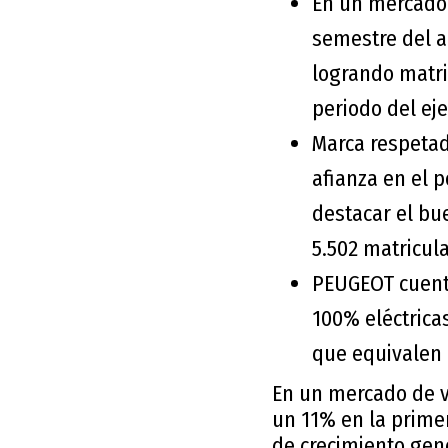
En un mercado 
semestre del añ
logrando matri
periodo del ejer
Marca respetad
afianza en el 
destacar el bu
5.502 matricul
PEUGEOT cuent
100% eléctrica
que equivalen 
En un mercado de v
un 11% en la primer
de crecimiento gen