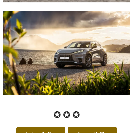
✪ ✪ ✪