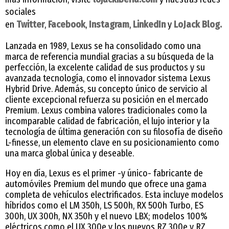
sociales
en
Twitter
,
Facebook
,
Instagram
,
LinkedIn
y
LoJack Blog.
Lanzada en 1989, Lexus se ha consolidado como una
marca de referencia mundial gracias a su búsqueda de la
perfección, la excelente calidad de sus productos y su
avanzada tecnología, como el innovador sistema Lexus
Hybrid Drive. Además, su concepto único de servicio al
cliente excepcional refuerza su posición en el mercado
Premium. Lexus combina valores tradicionales como la
incomparable calidad de fabricación, el lujo interior y la
tecnología de última generación con su filosofía de diseño
L-finesse, un elemento clave en su posicionamiento como
una marca global única y deseable.
Hoy en día, Lexus es el primer -y único- fabricante de
automóviles Premium del mundo que ofrece una gama
completa de vehículos electrificados. Esta incluye modelos
híbridos como el LM 350h, LS 500h, RX 500h Turbo, ES
300h, UX 300h, NX 350h y el nuevo LBX; modelos 100%
eléctricos como el UX 300e y los nuevos RZ 300e y RZ