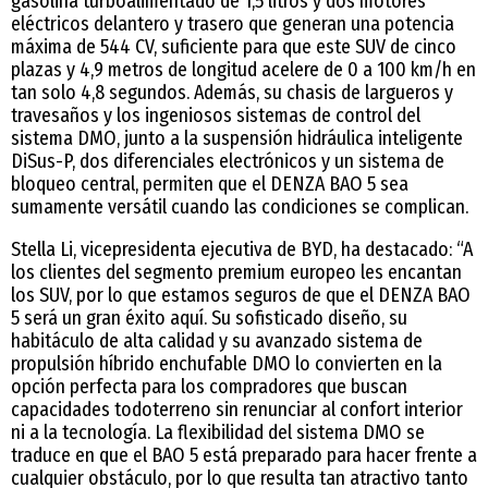
gasolina turboalimentado de 1,5 litros y dos motores
eléctricos delantero y trasero que generan una potencia
máxima de 544 CV, suficiente para que este SUV de cinco
plazas y 4,9 metros de longitud acelere de 0 a 100 km/h en
tan solo 4,8 segundos. Además, su chasis de largueros y
travesaños y los ingeniosos sistemas de control del
sistema DMO, junto a la suspensión hidráulica inteligente
DiSus-P, dos diferenciales electrónicos y un sistema de
bloqueo central, permiten que el DENZA BAO 5 sea
sumamente versátil cuando las condiciones se complican.
Stella Li, vicepresidenta ejecutiva de BYD, ha destacado: “A
los clientes del segmento premium europeo les encantan
los SUV, por lo que estamos seguros de que el DENZA BAO
5 será un gran éxito aquí. Su sofisticado diseño, su
habitáculo de alta calidad y su avanzado sistema de
propulsión híbrido enchufable DMO lo convierten en la
opción perfecta para los compradores que buscan
capacidades todoterreno sin renunciar al confort interior
ni a la tecnología. La flexibilidad del sistema DMO se
traduce en que el BAO 5 está preparado para hacer frente a
cualquier obstáculo, por lo que resulta tan atractivo tanto