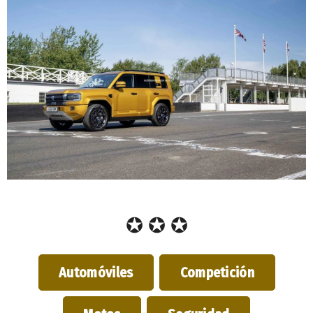
✪ ✪ ✪
Automóviles
Competición