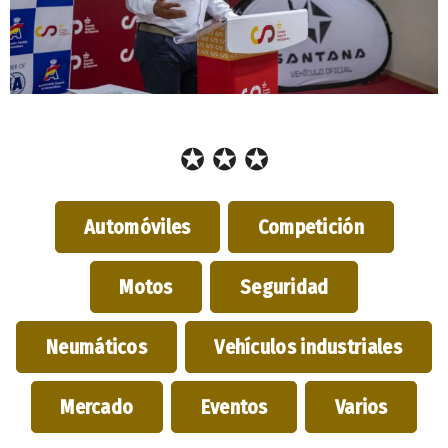
✪ ✪ ✪
Automóviles
Competición
Motos
Seguridad
Neumáticos
Vehículos industriales
Mercado
Eventos
Varios