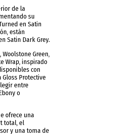
rior de la
 aumentando su
Turned en Satin
ión, están
en Satin Dark Grey.
k, Woolstone Green,
te Wrap, inspirado
disponibles con
 Gloss Protective
legir entre
 Ebony o
e ofrece una
 total, el
ensor y una toma de