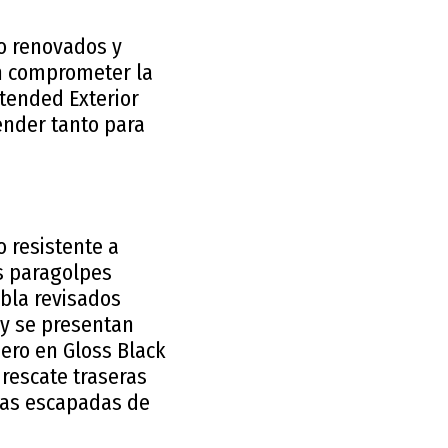
ño renovados y
in comprometer la
xtended Exterior
ender tanto para
o resistente a
os paragolpes
ebla revisados
 y se presentan
ero en Gloss Black
 rescate traseras
las escapadas de