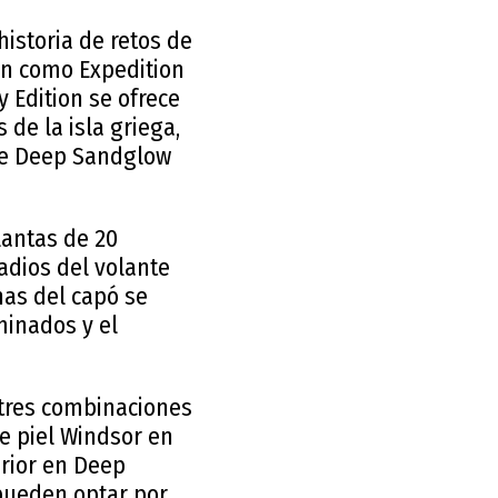
historia de retos de
ón como Expedition
 Edition se ofrece
de la isla griega,
nte Deep Sandglow
llantas de 20
adios del volante
nas del capó se
minados y el
 tres combinaciones
de piel Windsor en
erior en Deep
 pueden optar por