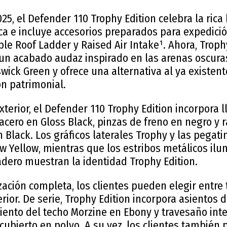
25, el Defender 110 Trophy Edition celebra la rica 
ca e incluye accesorios preparados para expedici
le Roof Ladder y Raised Air Intake¹. Ahora, Trophy
 un acabado audaz inspirado en las arenas oscuras 
wick Green y ofrece una alternativa al ya existe
ón patrimonial.
xterior, el Defender 110 Trophy Edition incorpora 
acero en Gloss Black, pinzas de freno en negro y r
n Black. Los gráficos laterales Trophy y las pegati
 Yellow, mientras que los estribos metálicos ilu
adero muestran la identidad Trophy Edition.
zación completa, los clientes pueden elegir entre
erior. De serie, Trophy Edition incorpora asientos 
iento del techo Morzine en Ebony y travesaño int
ubierto en polvo. A su vez, los clientes también