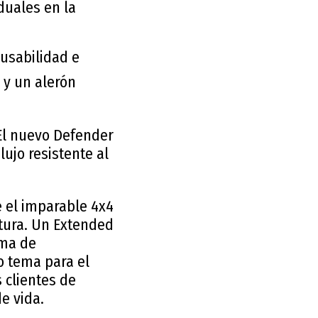
duales en la
 usabilidad e
 y un alerón
 El nuevo Defender
ujo resistente al
 el imparable 4x4
tura. Un Extended
ama de
o tema para el
 clientes de
e vida.