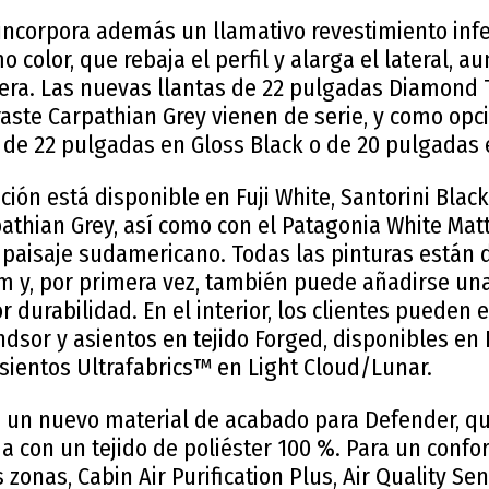
incorpora además un llamativo revestimiento infe
o color, que rebaja el perfil y alarga el lateral,
tera. Las nuevas llantas de 22 pulgadas Diamond 
aste Carpathian Grey vienen de serie, y como opc
 de 22 pulgadas en Gloss Black o de 20 pulgadas 
ción está disponible en Fuji White, Santorini Blac
athian Grey, así como con el Patagonia White Mat
 paisaje sudamericano. Todas las pinturas están 
lm y, por primera vez, también puede añadirse una
 durabilidad. En el interior, los clientes pueden e
ndsor y asientos en tejido Forged, disponibles en
sientos Ultrafabrics™ en Light Cloud/Lunar.
 un nuevo material de acabado para Defender, qu
a con un tejido de poliéster 100 %. Para un confort
s zonas, Cabin Air Purification Plus, Air Quality S