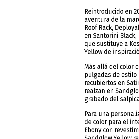
Reintroducido en 20
aventura de la mar
Roof Rack, Deployab
en Santorini Black,
que sustituye a Kes
Yellow de inspiraci
Más allá del color e
pulgadas de estilo 
recubiertos en Sati
realzan en Sandglow
grabado del salpic
Para una personali
de color para el int
Ebony con revestim
Sandglow Yellow rec