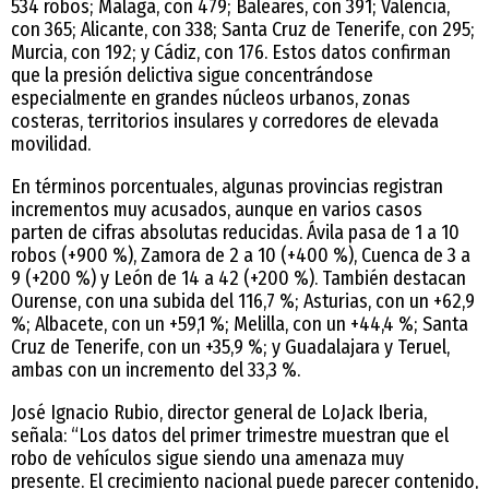
534 robos; Málaga, con 479; Baleares, con 391; Valencia,
con 365; Alicante, con 338; Santa Cruz de Tenerife, con 295;
Murcia, con 192; y Cádiz, con 176. Estos datos confirman
que la presión delictiva sigue concentrándose
especialmente en grandes núcleos urbanos, zonas
costeras, territorios insulares y corredores de elevada
movilidad.
En términos porcentuales, algunas provincias registran
incrementos muy acusados, aunque en varios casos
parten de cifras absolutas reducidas. Ávila pasa de 1 a 10
robos (+900 %), Zamora de 2 a 10 (+400 %), Cuenca de 3 a
9 (+200 %) y León de 14 a 42 (+200 %). También destacan
Ourense, con una subida del 116,7 %; Asturias, con un +62,9
%; Albacete, con un +59,1 %; Melilla, con un +44,4 %; Santa
Cruz de Tenerife, con un +35,9 %; y Guadalajara y Teruel,
ambas con un incremento del 33,3 %.
José Ignacio Rubio, director general de LoJack Iberia,
señala: “Los datos del primer trimestre muestran que el
robo de vehículos sigue siendo una amenaza muy
presente. El crecimiento nacional puede parecer contenido,