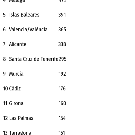
5
Islas Baleares
391
6
Valencia/València
365
7
Alicante
338
8
Santa Cruz de Tenerife
295
9
Murcia
192
10
Cádiz
176
11
Girona
160
12
Las Palmas
154
13
Tarragona
151