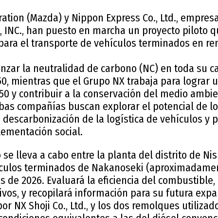
ation (Mazda) y Nippon Express Co., Ltd., empre
INC., han puesto en marcha un proyecto piloto que
para el transporte de vehículos terminados en rem
anzar la neutralidad de carbono (NC) en toda su 
50, mientras que el Grupo NX trabaja para lograr 
50 y contribuir a la conservación del medio ambi
mbas compañías buscan explorar el potencial de l
a descarbonización de la logística de vehículos y p
ementación social.
o se lleva a cabo entre la planta del distrito de N
ículos terminados de Nakanoseki (aproximadamen
es de 2026. Evaluará la eficiencia del combustible,
ivos, y recopilará información para su futura expa
or NX Shoji Co., Ltd., y los dos remolques utiliza