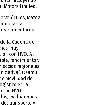
ional, incluyendo
zu Motors Limited.
de vehículos, Mazda
 ampliar la
crear un entorno
r de la Cadena de
ramos muy
ción con HVO. Al
ble, rendimiento y
n socios regionales,
iniciativa”. Osamu
 de Movilidad de
ogístico en la
ón con HVO.
ados, evaluaremos
del transporte y