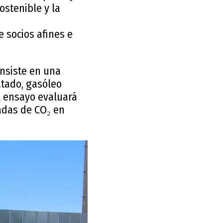
ostenible y la
 socios afines e
onsiste en una
tado, gasóleo
l ensayo evaluará
adas de CO₂ en