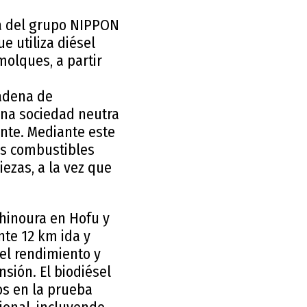
sa del grupo NIPPON
 utiliza diésel
olques, a partir
cadena de
una sociedad neutra
ente. Mediante este
os combustibles
iezas, a la vez que
ishinoura en Hofu y
te 12 km ida y
 el rendimiento y
nsión. El biodiésel
dos en la prueba