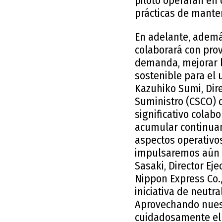
piloto operarán en 
prácticas de manten
En adelante, ademá
colaborará con pro
demanda, mejorar lo
sostenible para el 
Kazuhiko Sumi, Dire
Suministro (CSCO) 
significativo colab
acumular continuam
aspectos operativos
impulsaremos aún má
Sasaki, Director Ej
Nippon Express Co.,
iniciativa de neut
Aprovechando nuest
cuidadosamente el 