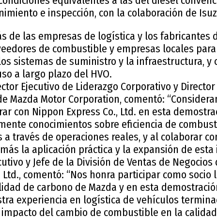
condiciones equivalentes a las del diésel convenc
imiento e inspección, con la colaboración de Isu
s de las empresas de logística y los fabricantes 
veedores de combustible y empresas locales para
s sistemas de suministro y la infraestructura, y 
uso a largo plazo del HVO.
ctor Ejecutivo de Liderazgo Corporativo y Directo
de Mazda Motor Corporation, comentó: “Conside
orar con Nippon Express Co., Ltd. en esta demostra
ente conocimientos sobre eficiencia de combusti
 a través de operaciones reales, y al colaborar co
s la aplicación práctica y la expansión de esta 
ecutivo y Jefe de la División de Ventas de Negocios
 Ltd., comentó: “Nos honra participar como socio l
ralidad de carbono de Mazda y en esta demostraci
ra experiencia en logística de vehículos termin
impacto del cambio de combustible en la calidad 