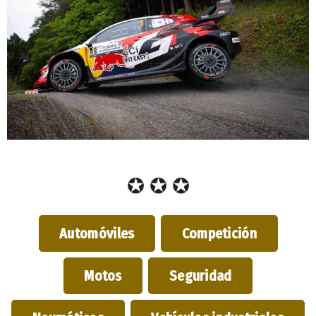
✪ ✪ ✪
Automóviles
Competición
Motos
Seguridad