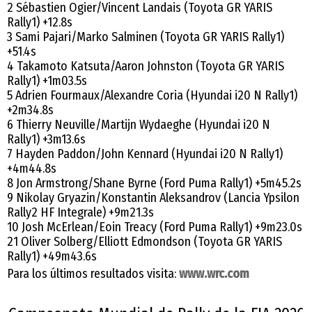
2 Sébastien Ogier/Vincent Landais (Toyota GR YARIS
Rally1) +12.8s
3 Sami Pajari/Marko Salminen (Toyota GR YARIS Rally1)
+51.4s
4 Takamoto Katsuta/Aaron Johnston (Toyota GR YARIS
Rally1) +1m03.5s
5 Adrien Fourmaux/Alexandre Coria (Hyundai i20 N Rally1)
+2m34.8s
6 Thierry Neuville/Martijn Wydaeghe (Hyundai i20 N
Rally1) +3m13.6s
7 Hayden Paddon/John Kennard (Hyundai i20 N Rally1)
+4m44.8s
8 Jon Armstrong/Shane Byrne (Ford Puma Rally1) +5m45.2s
9 Nikolay Gryazin/Konstantin Aleksandrov (Lancia Ypsilon
Rally2 HF Integrale) +9m21.3s
10 Josh McErlean/Eoin Treacy (Ford Puma Rally1) +9m23.0s
21 Oliver Solberg/Elliott Edmondson (Toyota GR YARIS
Rally1) +49m43.6s
Para los últimos resultados visita:
www.wrc.com