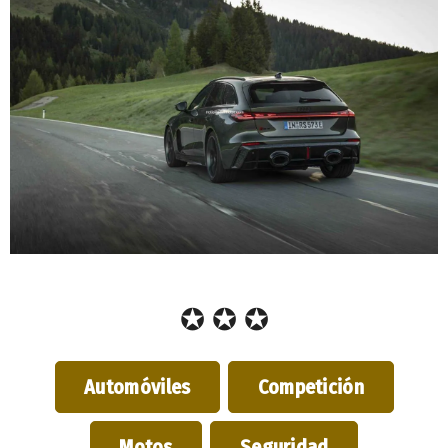
✪ ✪ ✪
Automóviles
Competición
Motos
Seguridad