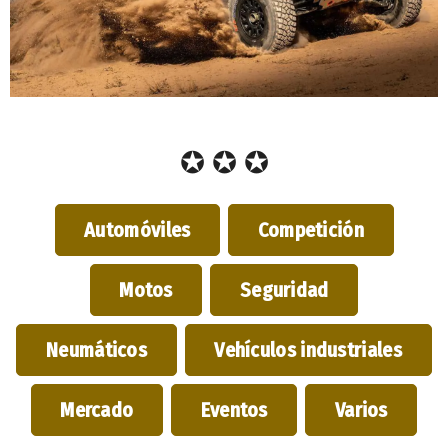
✪ ✪ ✪
Automóviles
Competición
Motos
Seguridad
Neumáticos
Vehículos industriales
Mercado
Eventos
Varios