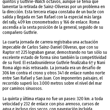
quintos y Guthrie-Walch octavos, aunque se tenía que
lamentar la retirada de Sainz-Oliveras por un problema en
la dirección. Esta tercera etapa constaba de un bucle con
salida y llegada en San Rafael con la especial más larga
del rally, 409 km cronometrados y 166 de enlace. Roma
ascendía a la sexta posición de la general, seguido de su
compañero Guthrie.
La cuarta jornada de carrera registraba una actuación
impecable de Carlos Sainz-Daniel Oliveras, que con su
Raptor nº 225 lograban ganar, demostrando no tan sólo su
excelente estado de forma sino también la competitividad
de su Ford. El estadounidense Guthrie finalizaba 6º y Nani
Roma algo más retrasado. La jornada era un desafío de
306 km contra el crono y otros 341 de enlace rumbo norte
entre San Rafael y San Juan. Con imponentes paisajes, el
recorrido superó los 3.000 metros sobre el nivel del mar
por caminos sinuosos.
La quinta y última etapa no fue un paseo: 320 km. a toda
velocidad y 232 de enlace con piso arenoso, cursos de
agua e incluso ríos secos, con navegación incluida.