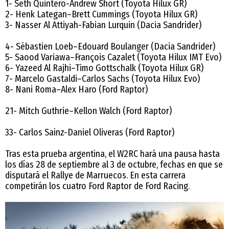
1- Seth Quintero-Andrew Short (Toyota Hilux GR)
2- Henk Lategan–Brett Cummings (Toyota Hilux GR)
3- Nasser Al Attiyah-Fabian Lurquin (Dacia Sandrider)
4- Sébastien Loeb–Edouard Boulanger (Dacia Sandrider)
5- Saood Variawa–François Cazalet (Toyota Hilux IMT Evo)
6- Yazeed Al Rajhi–Timo Gottschalk (Toyota Hilux GR)
7- Marcelo Gastaldi–Carlos Sachs (Toyota Hilux Evo)
8- Nani Roma–Alex Haro (Ford Raptor)
21- Mitch Guthrie–Kellon Walch (Ford Raptor)
33- Carlos Sainz-Daniel Oliveras (Ford Raptor)
Tras esta prueba argentina, el W2RC hará una pausa hasta
los días 28 de septiembre al 3 de octubre, fechas en que se
disputará el Rallye de Marruecos. En esta carrera
competirán los cuatro Ford Raptor de Ford Racing.