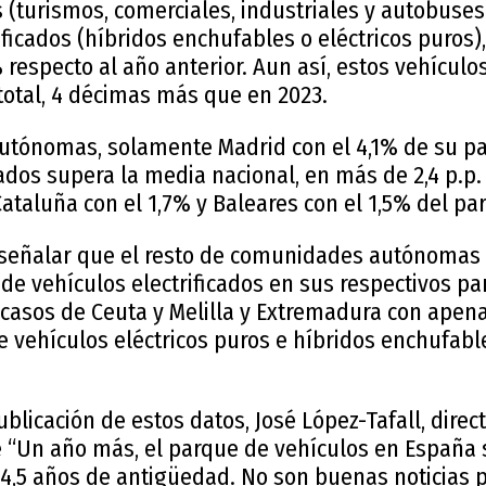
s (turismos, comerciales, industriales y autobuses
ificados (híbridos enchufables o eléctricos puros
respecto al año anterior. Aun así, estos vehículo
total, 4 décimas más que en 2023.
tónomas, solamente Madrid con el 4,1% de su pa
cados supera la media nacional, en más de 2,4 p.p.
Cataluña con el 1,7% y Baleares con el 1,5% del par
e señalar que el resto de comunidades autónomas
de vehículos electrificados en sus respectivos pa
casos de Ceuta y Melilla y Extremadura con apena
e vehículos eléctricos puros e híbridos enchufab
ublicación de estos datos, José López-Tafall, direc
 “Un año más, el parque de vehículos en España 
14,5 años de antigüedad. No son buenas noticias 