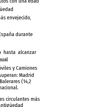
ulos con una edad
igüedad
más envejecido,
 España durante
o hasta alcanzar
nual
óviles y Camiones
superan: Madrid
Balerares (14,2
nacional.
es circulantes más
 antigüedad