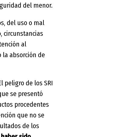
eguridad del menor.
s, del uso o mal
, circunstancias
ención al
o la absorción de
El peligro de los SRI
que se presentó
uctos procedentes
ención que no se
sultados de los
 haber sido