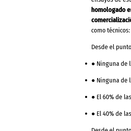
homologado en
comercializac
como técnicos:
Desde el punto
●
Ninguna de l
●
Ninguna de l
●
El 60% de la
●
El 40% de la
Desde el punto