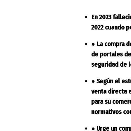
En 2023 fallec
2022 cuando pe
●
La compra de
de portales de
seguridad de lo
●
Según el es
venta directa
para su comerc
normativos co
●
Urge un compr