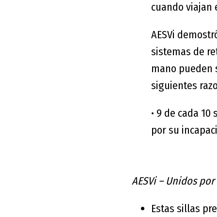
cuando viajan 
AESVi demostr
sistemas de ret
mano pueden su
siguientes raz
•
9 de cada 10 
por su incapac
AESVi
–
Unidos por 
Estas sillas pr