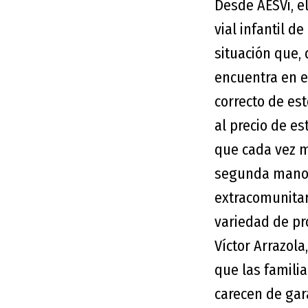
Desde AESVi, e
vial infantil 
situación que,
encuentra en e
correcto de est
al precio de es
que cada vez m
segunda mano 
extracomunitar
variedad de pr
Víctor Arrazol
que las familia
carecen de gar