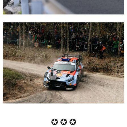
✪ ✪ ✪