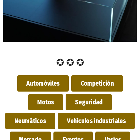
✪ ✪ ✪
Automóviles
Competición
Motos
Seguridad
Neumáticos
Vehículos industriales
Mercado
Eventos
Varios